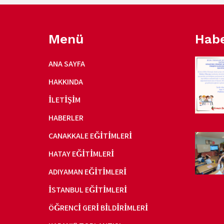
Menü
Habe
ANA SAYFA
HAKKINDA
İLETIŞIM
HABERLER
ÇANAKKALE EĞITIMLERI
HATAY EĞITIMLERI
ADIYAMAN EĞITIMLERI
İSTANBUL EĞITIMLERI
ÖĞRENCI GERI BILDIRIMLERI