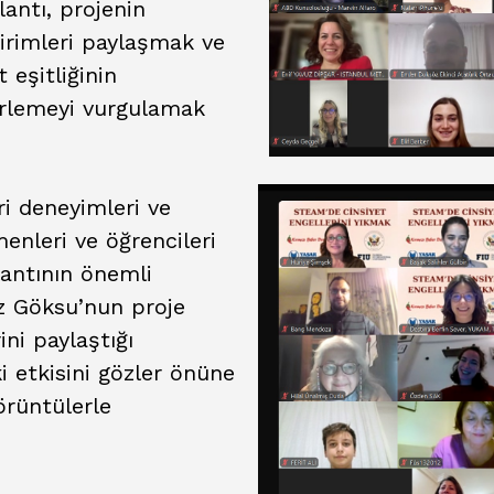
antı, projenin
dirimleri paylaşmak ve
eşitliğinin
erlemeyi vurgulamak
ri deneyimleri ve
enleri ve öğrencileri
lantının önemli
iz Göksu’nun proje
ni paylaştığı
i etkisini gözler önüne
örüntülerle