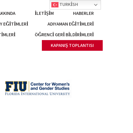
TURKISH
AKKINDA
İLETIŞIM
HABERLER
Y EĞITIMLERI
ADIYAMAN EĞITIMLERI
TIMLERI
ÖĞRENCI GERI BILDIRIMLERI
KAPANIŞ TOPLANTISI