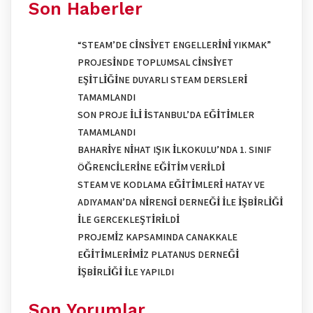
Son Haberler
“STEAM’DE CINSIYET ENGELLERINI YIKMAK”
PROJESINDE TOPLUMSAL CINSIYET
EŞITLIĞINE DUYARLI STEAM DERSLERI
TAMAMLANDI
SON PROJE İLI İSTANBUL’DA EĞITIMLER
TAMAMLANDI
BAHARIYE NIHAT IŞIK İLKOKULU’NDA 1. SINIF
ÖĞRENCILERINE EĞITIM VERILDI
STEAM VE KODLAMA EĞITIMLERI HATAY VE
ADIYAMAN’DA NIRENGI DERNEĞI ILE İŞBIRLIĞI
ILE GERÇEKLEŞTIRILDI
PROJEMIZ KAPSAMINDA ÇANAKKALE
EĞITIMLERIMIZ PLATANUS DERNEĞI
İŞBIRLIĞI ILE YAPILDI
Son Yorumlar